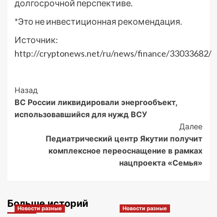
долгосрочной перспективе.
*Это не инвестиционная рекомендация.
Источник:
http://cryptonews.net/ru/news/finance/33033682/
Post
Назад
ВС России ликвидировали энергообъект,
Navigation
использовавшийся для нужд ВСУ
Далее
Педиатрический центр Якутии получит
комплексное переоснащение в рамках
нацпроекта «Семья»
Больше историй
Новости разные
Новости разные