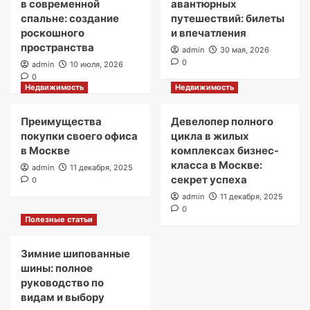
в современной
авантюрных
спальне: создание
путешествий: билеты
роскошного
и впечатления
пространства
admin
30 мая, 2026
0
admin
10 июля, 2026
0
Недвижимость
Недвижимость
Преимущества
Девелопер полного
покупки своего офиса
цикла в жилых
в Москве
комплексах бизнес-
класса в Москве:
admin
11 декабря, 2025
секрет успеха
0
admin
11 декабря, 2025
0
Полезные статьи
Зимние шипованные
шины: полное
руководство по
видам и выбору