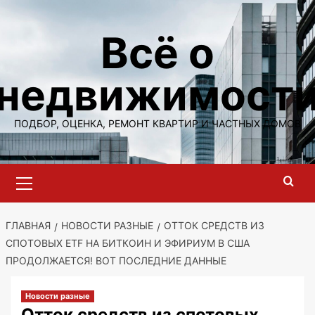
Перейти
к
Всё о
содержимому
недвижимост
ПОДБОР, ОЦЕНКА, РЕМОНТ КВАРТИР И ЧАСТНЫХ ДОМОВ
Основное
меню
ГЛАВНАЯ
НОВОСТИ РАЗНЫЕ
ОТТОК СРЕДСТВ ИЗ
СПОТОВЫХ ETF НА БИТКОИН И ЭФИРИУМ В США
ПРОДОЛЖАЕТСЯ! ВОТ ПОСЛЕДНИЕ ДАННЫЕ
Новости разные
Отток средств из спотовых