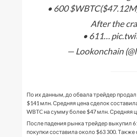
• 600 $WBTC($47.12M) a
After the cr
• 611… pic.tw
— Lookonchain (@l
По их данным, до обвала трейдер продал
$141 млн. Средняя цена сделок составила
WBTC на сумму более $47 млн. Средняя ц
После падения рынка трейдер выкупил 61
покупки составила около $63 300. Также 