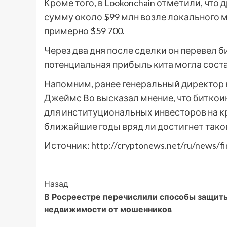
Кроме того, в Lookonchain отметили, что
сумму около $99 млн возле локального 
примерно $59 700.
Через два дня после сделки он перевел б
потенциальная прибыль кита могла соста
Напомним, ранее генеральный директор
Джеймс Во высказал мнение, что биткои
для институциональных инвесторов на кри
ближайшие годы вряд ли достигнет таког
Источник: http://cryptonews.net/ru/news/f
Post
Назад
В Росреестре перечислили способы защит
Navigation
недвижимости от мошенников