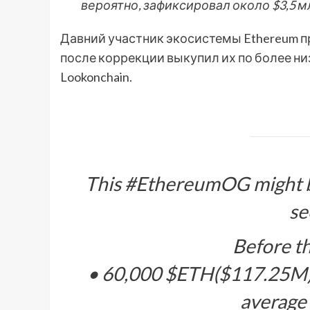
вероятно, зафиксировал около $3,5 м
Давний участник экосистемы Ethereum пр
после коррекции выкупил их по более ни
Lookonchain.
This #EthereumOG might be
se
Before th
• 60,000 $ETH($117.25M)
average 