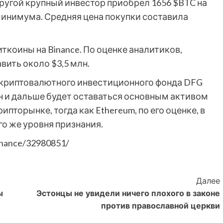
 другой крупный инвестор приобрел 1656 $BTC на
минимума. Средняя цена покупки составила
иткоины на Binance. По оценке аналитиков,
вить около $3,5 млн.
 криптовалютного инвестиционного фонда DFG
н и дальше будет оставаться основным активом
пторынке, тогда как Ethereum, по его оценке, в
о же уровня признания.
inance/32980851/
Далее
ы
Эстонцы не увидели ничего плохого в законе
против православной церкви