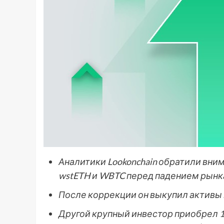
Аналитики Lookonchain обратили вним
wstETH и WBTC перед падением рынк
После коррекции он выкупил активы 
Другой крупный инвестор приобрел 1