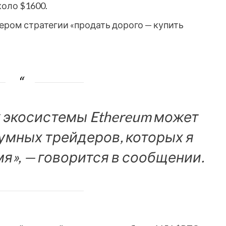
коло $1600.
мером стратегии «продать дорого — купить
к экосистемы Ethereum может
умных трейдеров, которых я
я», — говорится в сообщении.