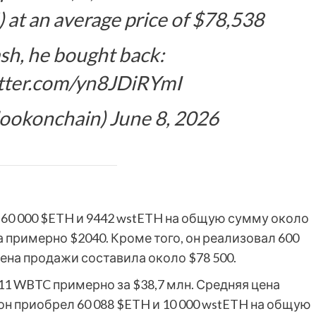
t an average price of $78,538
ash, he bought back:
itter.com/yn8JDiRYmI
ookonchain) June 8, 2026
 60 000 $ETH и 9442 wstETH на общую сумму около
 примерно $2040. Кроме того, он реализовал 600
ена продажи составила около $78 500.
1 WBTC примерно за $38,7 млн. Средняя цена
он приобрел 60 088 $ETH и 10 000 wstETH на общую